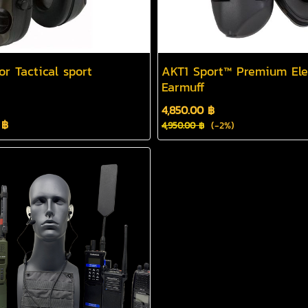
or Tactical sport
AKT1 Sport™ Premium Ele
Earmuff
4,850.00 ฿
 ฿
(-2%)
4,950.00 ฿