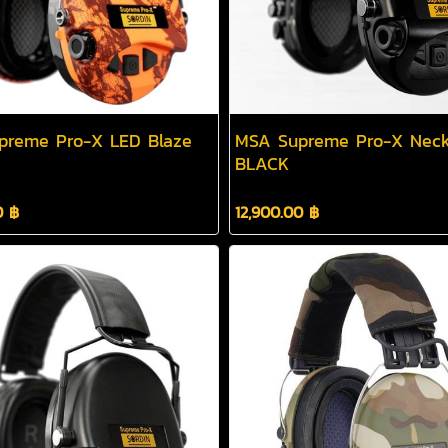
preme Pro-X LED Blaze
MSA Supreme Pro-X Nec
BLACK
0 ฿
12,900.00 ฿