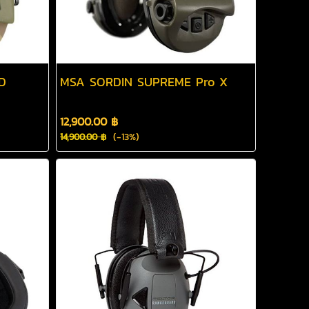
D
MSA SORDIN SUPREME Pro X
12,900.00 ฿
(-13%)
14,900.00 ฿