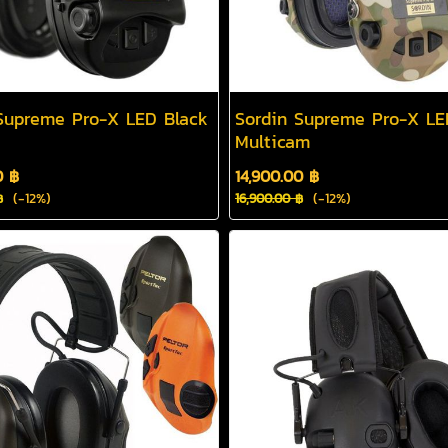
Supreme Pro-X LED Black
Sordin Supreme Pro-X LE
Multicam
0 ฿
14,900.00 ฿
(-12%)
(-12%)
฿
16,900.00 ฿