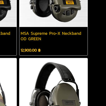
kband
MSA Supreme Pro-X Neckband
OD GREEN
12,900.00 ฿