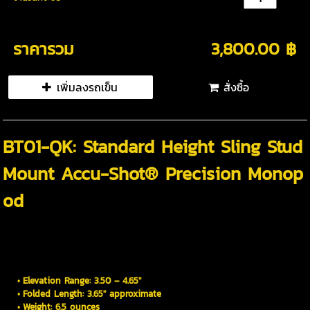
ราคารวม
3,800.00 ฿
เพิ่มลงรถเข็น
สั่งซื้อ
BT01-QK: Standard Height Sling Stud
Mount Accu-Shot® Precision Monop
od
The BT01-QK is our standard height Sling Stud Mount with QK01 Quick
Knob. It is machined from 6061-T6 aluminum that is Mil-Spec Type III h
ard anodized. Available in black only.
Elevation Range: 3.50 – 4.65"
Folded Length: 3.65" approximate
Weight: 6.5 ounces