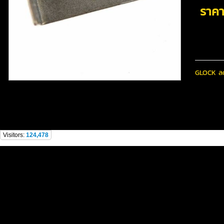
ราค
GLOCK ลด
SiERRA SiLENT
Visitors:
124,478