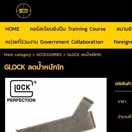
HOME
คอร์สเรียนยิงปืน Training Course
สนามย
หน่วยที่ร่วมงาน Government Collaboration
Foreign
Main category
>
ACCESSORIES
> GLOCK ลดน้ำหนักไก
GLOCK ลดน้ำหนักไก
รหัสสินค้า
ราคา
จำนวนที่จ