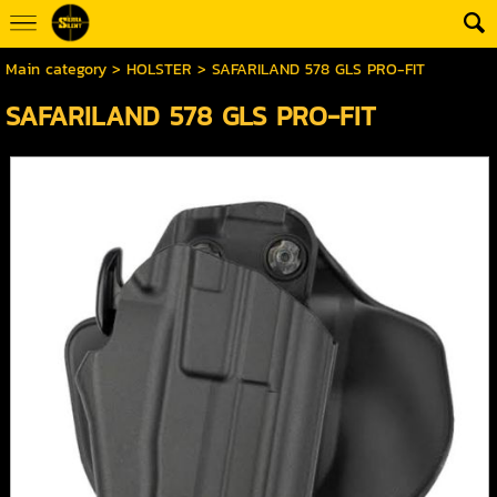
Main category
>
HOLSTER
> SAFARILAND 578 GLS PRO-FIT
SAFARILAND 578 GLS PRO-FIT